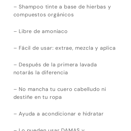
– Shampoo tinte a base de hierbas y
opcionales.
compuestos orgánicos
Son
necesarias
– Libre de amoniaco
para que
funcione la
web.
– Fácil de usar: extrae, mezcla y aplica
– Después de la primera lavada
Estadísticas
notarás la diferencia
Para que
podamos
– No mancha tu cuero cabelludo ni
mejorar la
destiñe en tu ropa
funcionalidad
y estructura
– Ayuda a acondicionar e hidratar
de la web, en
base a cómo
– Lo pueden usar DAMAS y