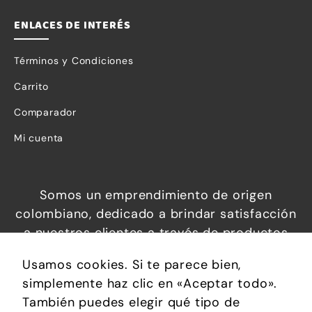
ENLACES DE INTERÉS
Términos y Condiciones
Carrito
Comparador
Mi cuenta
Somos un emprendimiento de origen
colombiano, dedicado a brindar satisfacción
a nuestros clientes a través de productos
increíbles a precios económicos, que
Usamos cookies. Si te parece bien,
permiten brindar confort, soluciones
simplemente haz clic en «Aceptar todo».
prácticas y calidad de vida.
También puedes elegir qué tipo de