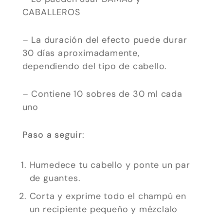
se usa la
CABALLEROS
web.
– La duración del efecto puede durar
Experiencia
30 días aproximadamente,
dependiendo del tipo de cabello.
Para que
nuestra web
funcione lo
– Contiene 10 sobres de 30 ml cada
mejor posible
uno
durante tu
visita. Si
Paso a seguir
:
rechaza estas
cookies,
Humedece tu cabello y ponte un par
algunas
de guantes.
funcionalidades
Corta y exprime todo el champú en
desaparecerán
un recipiente pequeño y mézclalo
de la web.