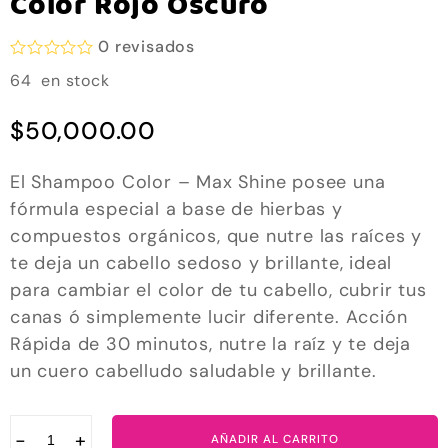
Color Rojo Oscuro
0
revisados
V
64 en stock
a
l
o
$
50,000.00
r
a
d
El Shampoo Color – Max Shine posee una
o
e
fórmula especial a base de hierbas y
n
compuestos orgánicos, que nutre las raíces y
0
d
te deja un cabello sedoso y brillante, ideal
e
para cambiar el color de tu cabello, cubrir tus
5
canas ó simplemente lucir diferente. Acción
Rápida de 30 minutos, nutre la raíz y te deja
un cuero cabelludo saludable y brillante.
−
+
AÑADIR AL CARRITO