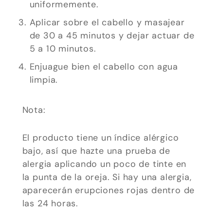
uniformemente.
Aplicar sobre el cabello y masajear
Marketing
de 30 a 45 minutos y dejar actuar de
Al compartir tus
5 a 10 minutos.
intereses y
Enjuague bien el cabello con agua
comportamiento
limpia.
mientras visitas
nuestro sitio,
aumentas la
Nota:
posibilidad de
ver contenido y
El producto tiene un índice alérgico
ofertas
bajo, así que hazte una prueba de
personalizados.
alergia aplicando un poco de tinte en
la punta de la oreja. Si hay una alergia,
aparecerán erupciones rojas dentro de
las 24 horas.