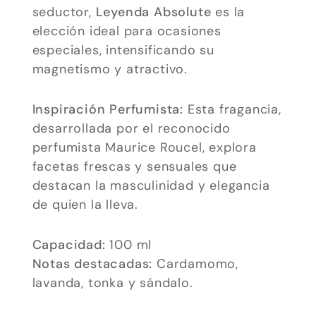
seductor,
Leyenda Absolute
es la
opcionales.
elección ideal para ocasiones
Son
especiales, intensificando su
necesarias
magnetismo y atractivo.
para que
funcione la
Inspiración Perfumista:
Esta fragancia,
web.
desarrollada por el reconocido
perfumista Maurice Roucel, explora
facetas frescas y sensuales que
Estadísticas
destacan la masculinidad y elegancia
Para que
de quien la lleva.
podamos
mejorar la
funcionalidad
Capacidad:
100 ml
y estructura
Notas destacadas:
Cardamomo,
de la web, en
lavanda, tonka y sándalo.
base a cómo