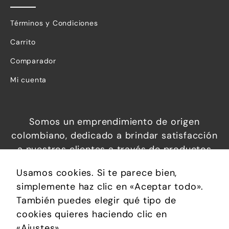
Términos y Condiciones
Carrito
Comparador
Mi cuenta
Somos un emprendimiento de origen
colombiano, dedicado a brindar satisfacción
a nuestros clientes a través de productos
increíbles a precios económicos, que
Usamos cookies. Si te parece bien,
permiten brindar confort, soluciones
simplemente haz clic en «Aceptar todo».
prácticas y calidad de vida.
También puedes elegir qué tipo de
cookies quieres haciendo clic en
«Ajustes».