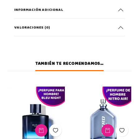
se usa la
INFORMACIÓN ADICIONAL
web.
VALORACIONES (0)
Experiencia
Para que
nuestra web
funcione lo
TAMBIÉN TE RECOMENDAMOS…
mejor posible
durante tu
visita. Si
rechaza estas
cookies,
algunas
funcionalidades
desaparecerán
de la web.