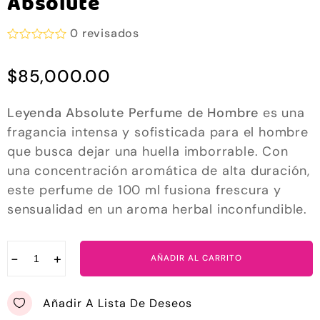
Absolute
0
revisados
V
a
$
85,000.00
l
o
r
a
Leyenda Absolute Perfume de Hombre
es una
d
fragancia intensa y sofisticada para el hombre
o
e
que busca dejar una huella imborrable. Con
n
0
una concentración aromática de alta duración,
d
este perfume de 100 ml fusiona frescura y
e
5
sensualidad en un aroma herbal inconfundible.
−
+
AÑADIR AL CARRITO
Añadir A Lista De Deseos