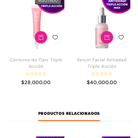
AGOTADO
Contorno de Ojos Triple
Serum Facial Antiedad
Acción
Triple Acción
V
V
$
28,000.00
$
40,000.00
a
a
l
l
o
o
r
r
a
a
d
d
o
o
e
e
PRODUCTOS RELACIONADOS
n
n
0
0
d
d
e
e
5
5