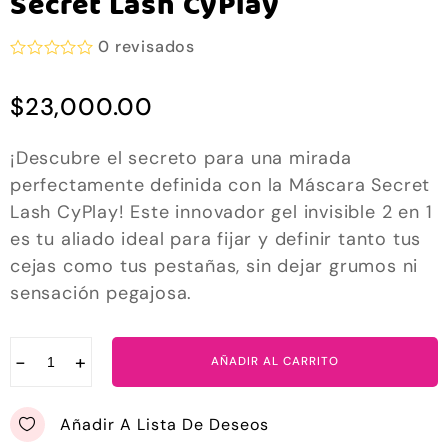
Secret Lash CyPlay
0
revisados
V
a
$
23,000.00
l
o
r
a
¡Descubre el secreto para una mirada
d
perfectamente definida con la Máscara Secret
o
e
Lash CyPlay! Este innovador gel invisible 2 en 1
n
0
es tu aliado ideal para fijar y definir tanto tus
d
cejas como tus pestañas, sin dejar grumos ni
e
5
sensación pegajosa.
−
+
AÑADIR AL CARRITO
Añadir A Lista De Deseos