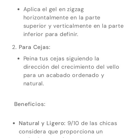
se usa la
Aplica el gel en zigzag
web.
horizontalmente en la parte
superior y verticalmente en la parte
Experiencia
inferior para definir.
Para que
Para Cejas:
nuestra web
Peina tus cejas siguiendo la
funcione lo
dirección del crecimiento del vello
mejor posible
para un acabado ordenado y
durante tu
natural.
visita. Si
rechaza estas
cookies,
Beneficios:
algunas
funcionalidades
Natural y Ligero:
9/10 de las chicas
desaparecerán
considera que proporciona un
de la web.