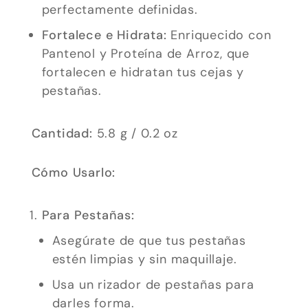
perfectamente definidas.
opcionales.
Fortalece e Hidrata:
Enriquecido con
Son
Pantenol y Proteína de Arroz, que
necesarias
fortalecen e hidratan tus cejas y
para que
pestañas.
funcione la
web.
Cantidad:
5.8 g / 0.2 oz
Estadísticas
Cómo Usarlo:
Para que
podamos
Para Pestañas:
mejorar la
funcionalidad
Asegúrate de que tus pestañas
y estructura
estén limpias y sin maquillaje.
de la web, en
Usa un rizador de pestañas para
base a cómo
darles forma.