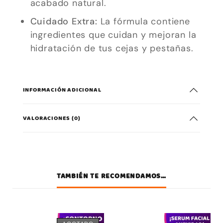
acabado natural.
Cuidado Extra:
La fórmula contiene
Marketing
ingredientes que cuidan y mejoran la
Al compartir tus
hidratación de tus cejas y pestañas.
intereses y
comportamiento
mientras visitas
INFORMACIÓN ADICIONAL
nuestro sitio,
aumentas la
VALORACIONES (0)
posibilidad de
ver contenido y
ofertas
personalizados.
TAMBIÉN TE RECOMENDAMOS…