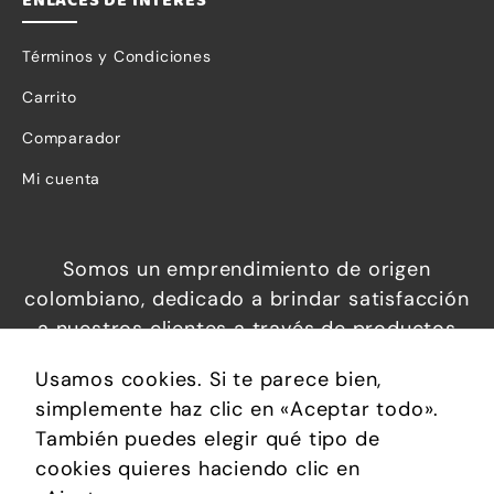
ENLACES DE INTERÉS
Términos y Condiciones
Carrito
Comparador
Mi cuenta
Somos un emprendimiento de origen
colombiano, dedicado a brindar satisfacción
a nuestros clientes a través de productos
increíbles a precios económicos, que
Usamos cookies. Si te parece bien,
permiten brindar confort, soluciones
Necesarias
simplemente haz clic en «Aceptar todo».
prácticas y calidad de vida.
Estas
También puedes elegir qué tipo de
cookies no
cookies quieres haciendo clic en
son