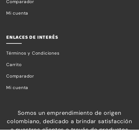
Comparador
Mi cuenta
ENLACES DE INTERÉS
Términos y Condiciones
Carrito
Comparador
Mi cuenta
Somos un emprendimiento de origen
Necesarias
colombiano, dedicado a brindar satisfacción
Estas
a nuestros clientes a través de productos
cookies no
increíbles a precios económicos, que
son