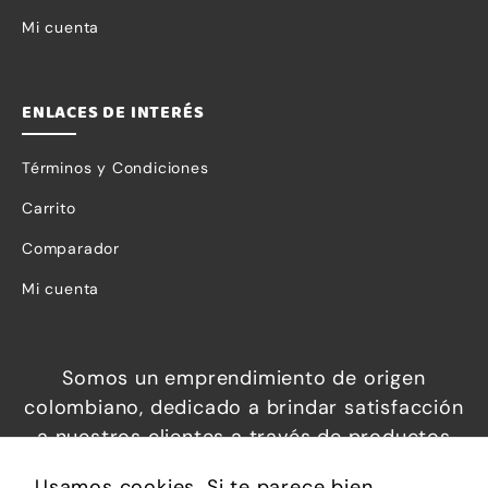
Mi cuenta
ENLACES DE INTERÉS
Términos y Condiciones
Carrito
Comparador
Mi cuenta
Somos un emprendimiento de origen
Necesarias
colombiano, dedicado a brindar satisfacción
Estas
a nuestros clientes a través de productos
cookies no
increíbles a precios económicos, que
Usamos cookies. Si te parece bien,
son