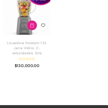
Licuadora Holstein 1.5L
Jarra Vidrio, 2-
velocidades, Gris
V
$
130,000.00
a
l
o
r
a
d
o
e
n
0
d
e
5