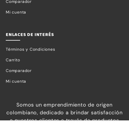
Comparador
Mi cuenta
ENLACES DE INTERÉS
Términos y Condiciones
Carrito
Comparador
Mi cuenta
Somos un emprendimiento de origen
Necesarias
colombiano, dedicado a brindar satisfacción
Estas
a nuestros clientes a través de productos
cookies no
increíbles a precios económicos, que
son