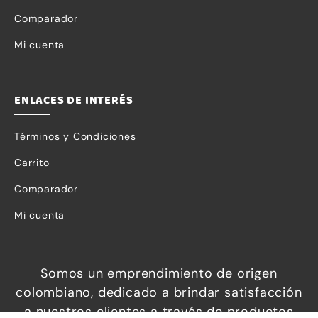
Comparador
Mi cuenta
ENLACES DE INTERÉS
Términos y Condiciones
Carrito
Comparador
Mi cuenta
Necesarias
Somos un emprendimiento de origen
Estas
colombiano, dedicado a brindar satisfacción
cookies no
a nuestros clientes a través de productos
son