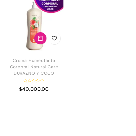
Crema Humectante
Corporal Natural Care
DURAZNO Y COCO
V
$
40,000.00
a
l
o
r
a
d
o
e
n
0
d
e