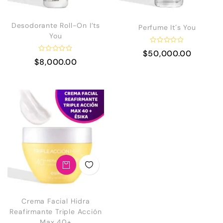
Desodorante Roll-On I’ts
Perfume It´s You
You
V
$
50,000.00
a
V
$
8,000.00
l
a
o
l
r
o
a
r
d
a
o
d
e
o
n
e
0
n
d
0
e
d
5
e
5
Necesarias
Estas
Crema Facial Hidra
cookies no
Reafirmante Triple Acción
son
Max 40+