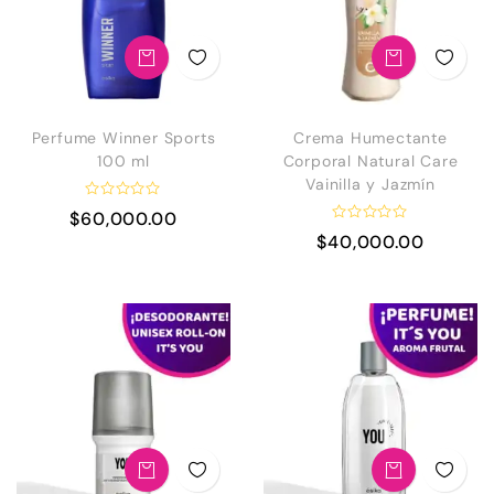
5
Perfume Winner Sports
Crema Humectante
100 ml
Corporal Natural Care
Vainilla y Jazmín
V
$
60,000.00
a
V
$
40,000.00
l
a
o
l
r
o
a
r
d
a
o
d
e
o
n
e
0
n
d
0
e
d
5
e
5