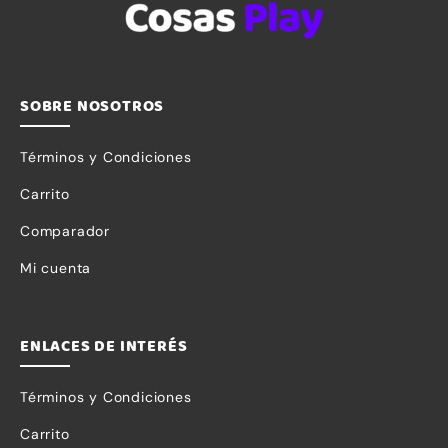
se usa la
web.
SOBRE NOSOTROS
Experiencia
Para que
Términos y Condiciones
nuestra web
funcione lo
Carrito
mejor posible
Comparador
durante tu
Mi cuenta
visita. Si
rechaza estas
cookies,
ENLACES DE INTERÉS
algunas
funcionalidades
Términos y Condiciones
desaparecerán
de la web.
Carrito