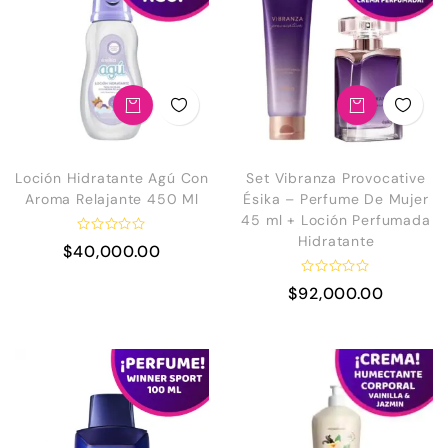
Loción Hidratante Agú Con
Set Vibranza Provocative
Aroma Relajante 450 Ml
Ésika – Perfume De Mujer
45 ml + Loción Perfumada
Hidratante
V
$
40,000.00
a
l
o
V
$
92,000.00
r
a
a
l
d
o
o
r
e
a
n
d
0
o
e
d
n
e
5
0
d
e