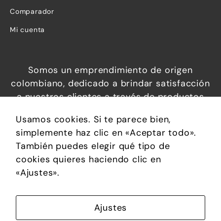
Comparador
Marketing
Mi cuenta
Al compartir tus
intereses y
Somos un emprendimiento de origen
comportamiento
colombiano, dedicado a brindar satisfacción
mientras visitas
a nuestros clientes a través de productos
nuestro sitio,
increíbles a precios económicos, que
aumentas la
Usamos cookies. Si te parece bien,
permiten brindar confort, soluciones
posibilidad de
simplemente haz clic en «Aceptar todo».
prácticas y calidad de vida.
ver contenido y
También puedes elegir qué tipo de
ofertas
cookies quieres haciendo clic en
personalizados.
«Ajustes».
Ajustes