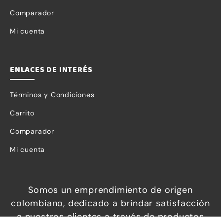
Comparador
Mi cuenta
ENLACES DE INTERÉS
Términos y Condiciones
Carrito
Comparador
Mi cuenta
Necesarias
Somos un emprendimiento de origen
Estas
colombiano, dedicado a brindar satisfacción
cookies no
a nuestros clientes a través de productos
son