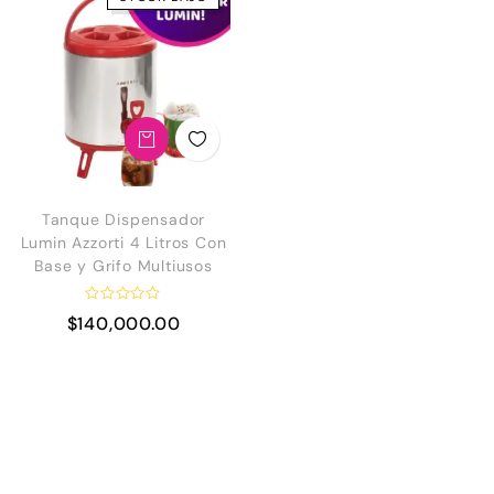
Tanque Dispensador
Lumin Azzorti 4 Litros Con
Base y Grifo Multiusos
V
$
140,000.00
a
l
o
r
a
d
o
e
n
0
d
e