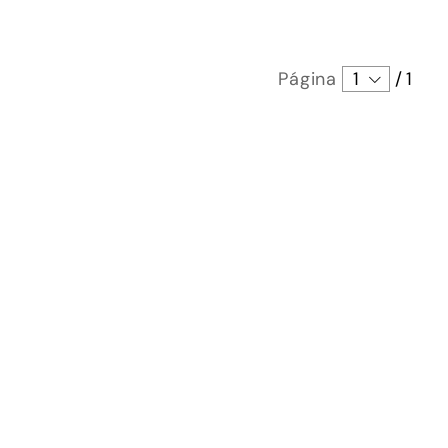
Página
1
/
1