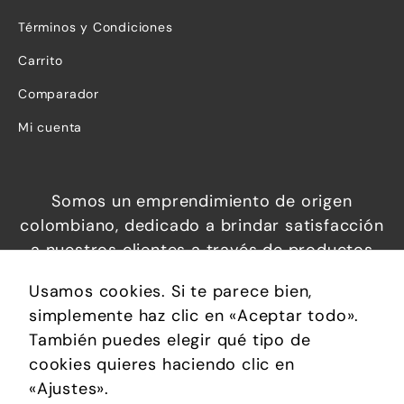
Términos y Condiciones
Carrito
Comparador
Mi cuenta
Somos un emprendimiento de origen
colombiano, dedicado a brindar satisfacción
a nuestros clientes a través de productos
increíbles a precios económicos, que
Usamos cookies. Si te parece bien,
permiten brindar confort, soluciones
simplemente haz clic en «Aceptar todo».
prácticas y calidad de vida.
Necesarias
También puedes elegir qué tipo de
Estas
cookies quieres haciendo clic en
cookies no
«Ajustes».
son