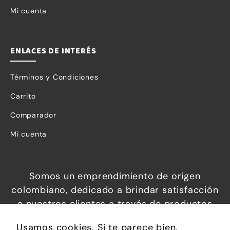
Mi cuenta
ENLACES DE INTERÉS
Términos y Condiciones
Carrito
Comparador
Mi cuenta
Somos un emprendimiento de origen
Necesarias
colombiano, dedicado a brindar satisfacción
Estas
a nuestros clientes a través de productos
cookies no
increíbles a precios económicos, que
Usamos cookies. Si te parece bien,
son